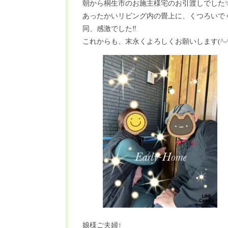
朝から桐生市のお施主様宅のお引渡しでした
あったかいリビング内の畳上に、くつろいで
同、感激でした‼️
これからも、末永くよろしくお願いします(^-^
娘様ご夫婦↑