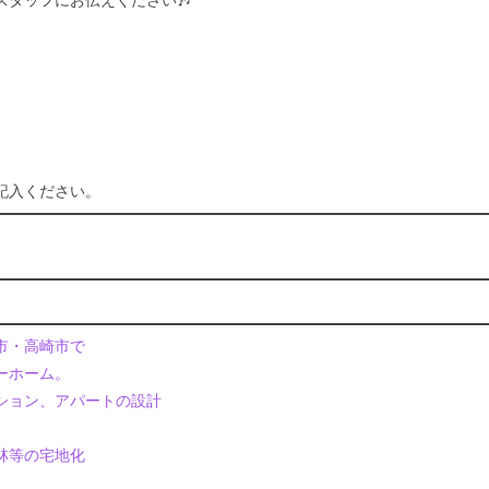
タッフにお伝えください🎶
記入ください。
市・高崎市で
ーホーム。
ション、アパートの設計
林等の宅地化