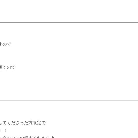
すので
頂くので
してくださった方限定で
！！