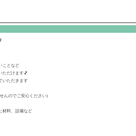
会
いことなど
ただけます🎵
ていただきます
せんのでご安心ください)
た材料、設備など