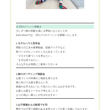
🌷3月のイベント情報🌷
少しずつ春の気配を感じる季節になりました🌸
Early-Homeでは、3月に2つのイベントを開催いたします。
1.モデルハウス見学会
間取りの工夫や家事動線、収納アイデアなど、
家づくりのヒントがたくさん詰まっています。
「そろそろ家づくりを考えたい」
「まずは見てみたい」
そんな方もお気軽にご参加ください☺️
2.春のガーデニング相談会
お庭づくりや外構のご相談を承ります。
春に向けてお庭を整えたい方、
植栽やお手入れについて知りたい方にもおすすめです。
お家とお庭をトータルで考えることで、
より心地よい暮らしが生まれます🌷✨
3.お子様連れも大歓迎です😊
弊社では子育て経験のある女性スタッフが多く在籍しております。