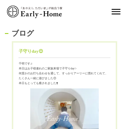
ブログ
子守りday😊
千明です♫
本日はお子様連れのご家族来場で子守りday✨
何度かのお打ち合わせを通して、すっかりアーリーに慣れてくれて、
たくさん一緒に遊びました😊
本日もとっても癒されました❣️