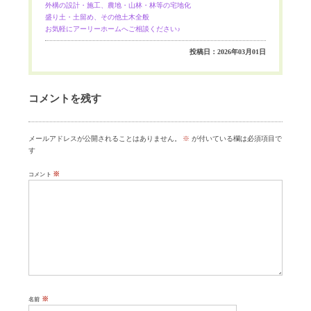
外構の設計・施工、農地・山林・林等の宅地化
盛り土・土留め、その他土木全般
お気軽にアーリーホームへご相談ください♪
投稿日：2026年03月01日
コメントを残す
メールアドレスが公開されることはありません。
※
が付いている欄は必須項目で
す
※
コメント
※
名前