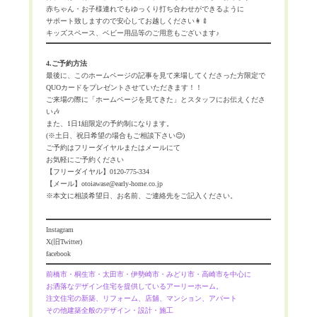
赤ちゃん・お子様連れでもゆっくり打ち合わせができるように
サポート致しますので安心してお越しください👩‍🍼
キッズスペース、ベビー用品等のご用意もございます♪
4.ご予約方法
最後に、このホームページの記事を見て来場してくださった方限定で
QUOカードをプレゼントさせていただきます！！
ご来場の際に「ホームページを見てきた」とスタッフにお伝えくださ
い🎶
また、1日1組限定の予約制になります。
(※土日、祝日希望の場合もご相談下さい😊)
ご予約はフリーダイヤルまたはメールにて
お気軽にご予約ください
【フリーダイヤル】0120-775-334
【メール】otoiawase@early-home.co.jp
※本文に相談希望日、お名前、ご連絡先をご記入ください。
Instagram
X(旧Twitter)
facebook
前橋市・桐生市・太田市・伊勢崎市・みどり市・高崎市を中心に
お洒落なデザイン住宅を提供しているアーリーホーム。
注文住宅の新築、リフォーム、店舖、マンション、アパート
その他建築全般のデザイン・設計・施工