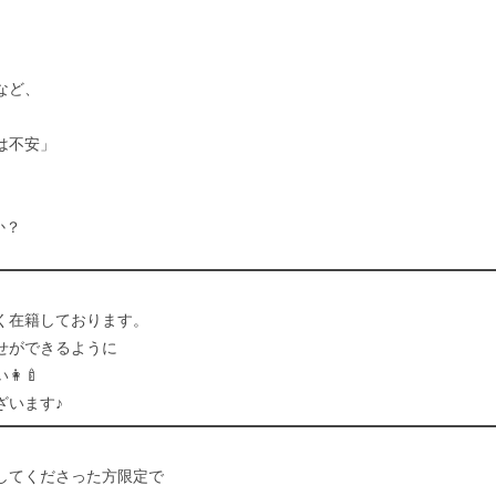
など、
は不安」
か？
く在籍しております。
せができるように
‍🍼
ざいます♪
してくださった方限定で