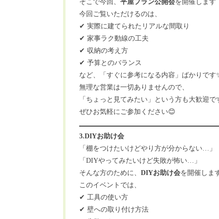
そこで今回、
平屋プラン公開会
を開催します
今回ご覧いただけるのは、
✔ 実際に建てられたリアルな間取り
✔ 家事ラク動線の工夫
✔ 収納の考え方
✔ 予算とのバランス
など、「すぐに参考になる内容」ばかりです
無理な営業は一切ありませんので、
「ちょっと見てみたい」という方も大歓迎で
ぜひお気軽にご参加ください😊
3.DIYお助け会
「棚をつけたいけどやり方が分からない…」
「DIYやってみたいけど失敗が怖い…」
そんな方のために、
DIYお助け会
を開催しま
このイベントでは、
✔ 工具の使い方
✔ 壁への取り付け方法