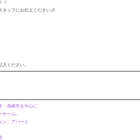
！！
タッフにお伝えください🎶
記入ください。
市・高崎市を中心に
ーホーム。
ョン、アパート
化