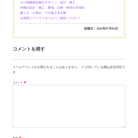
その他建築全般のデザイン・設計・施工
外構の設計・施工、農地・山林・林等の宅地化
盛り土・土留め、その他土木全般
お気軽にアーリーホームへご相談ください♪
投稿日：2026年07月02日
コメントを残す
メールアドレスが公開されることはありません。
※
が付いている欄は必須項目で
す
※
コメント
※