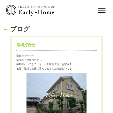
ブログ
修繕打合せ
奈良です(*^_^*)
築40年！改修打合せへ
築年数たってきて、ちょっと疲れてきたお家さん
改修、修繕でお家に喜んでもらえたら嬉しいです！