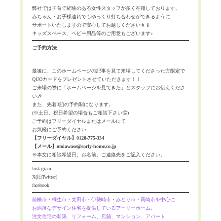
弊社では子育て経験のある女性スタッフが多く在籍しております。
赤ちゃん・お子様連れでもゆっくり打ち合わせができるように
サポートいたしますので安心してお越しください👩‍🍼
キッズスペース、ベビー用品等のご用意もございます♪
ご予約方法
最後に、このホームページの記事を見て来場してくださった方限定で
QUOカードをプレゼントさせていただきます！！
ご来場の際に「ホームページを見てきた」とスタッフにお伝えくださ
い🎶
また、先着3組の予約制になります。
(※土日、祝日希望の場合もご相談下さい😊)
ご予約はフリーダイヤルまたはメールにて
お気軽にご予約ください
【フリーダイヤル】0120-775-334
【メール】otoiawase@early-home.co.jp
※本文に相談希望日、お名前、ご連絡先をご記入ください。
Instagram
X(旧Twitter)
facebook
前橋市・桐生市・太田市・伊勢崎市・みどり市・高崎市を中心に
お洒落なデザイン住宅を提供しているアーリーホーム。
注文住宅の新築、リフォーム、店舖、マンション、アパート