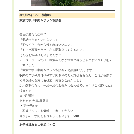
🌻7月のイベント情報🌻
家族で学ぶ収納＆プラン相談会
毎日の暮らしの中で、
「収納がうまくいかない…」
「家づくり、何から考えればいいの？」
「もっと家事がラクになる間取りってあるの？」
そんなお悩みはありませんか？
アーリーホームでは、家族みんなが快適に暮らせる住まいづくりをテ
ーマにした
『家族で学ぶ収納＆プラン相談会
』
を開催いたします。
収納のコツや片付けやすい間取りの考え方はもちろん、これから家づ
くりを始める方にも役立つ内容をご紹介します。
少人数制のため、一組一組のお悩みに合わせてゆっくりご相談いただ
けます✨
📅 7月開催
👨‍👩‍👧‍👦 先着2組限定
📍 完全予約制
ご家族そろってお気軽にご参加ください♪
皆さまのご予約をお待ちしております。🌻🏡
お子様連れも大歓迎です😊