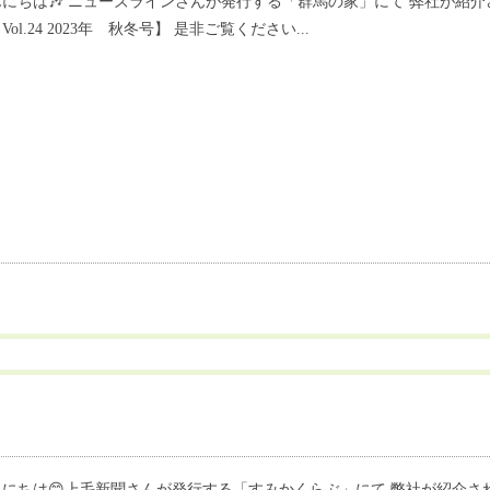
にちは🎶 ニューズラインさんが発行する「群馬の家」にて 弊社が紹介されま
Vol.24 2023年 秋冬号】 是非ご覧ください...
にちは😊上毛新聞さんが発行する「すみかくらぶ」にて 弊社が紹介されました