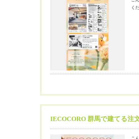
くだ
IECOCORO 群馬で建てる注
こん