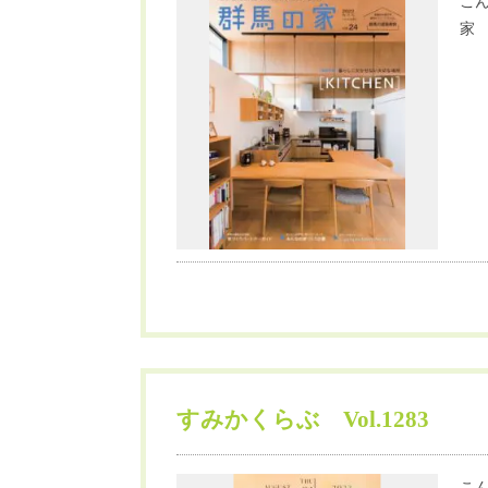
こん
家 
すみかくらぶ Vol.1283
こん