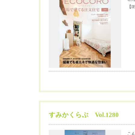
【I
すみかくらぶ Vol.1280
こん