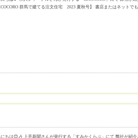
ECOCORO 群馬で建てる注文住宅 2023 夏秋号】 書店またはネットでも購
にちは😊🎶 上毛新聞さんが発行する「すみかくらぶ」にて 弊社が紹介されま