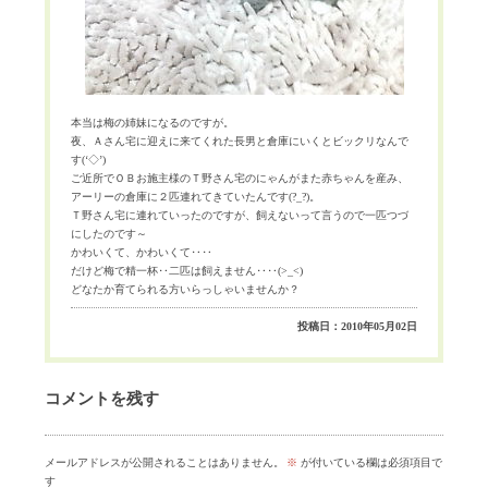
本当は梅の姉妹になるのですが。
夜、Ａさん宅に迎えに来てくれた長男と倉庫にいくとビックリなんで
す(‘◇’)
ご近所でＯＢお施主様のＴ野さん宅のにゃんがまた赤ちゃんを産み、
アーリーの倉庫に２匹連れてきていたんです(?_?)。
Ｔ野さん宅に連れていったのですが、飼えないって言うので一匹つづ
にしたのです～
かわいくて、かわいくて‥‥
だけど梅で精一杯‥二匹は飼えません‥‥(>_<)
どなたか育てられる方いらっしゃいませんか？
投稿日：2010年05月02日
コメントを残す
メールアドレスが公開されることはありません。
※
が付いている欄は必須項目で
す