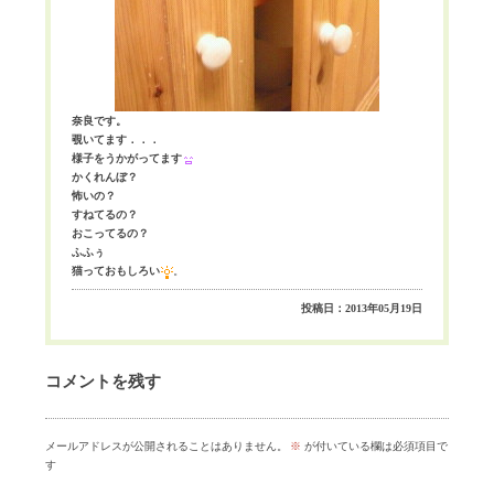
奈良です。
覗いてます．．．
様子をうかがってます
かくれんぼ？
怖いの？
すねてるの？
おこってるの？
ふふぅ
猫っておもしろい
。
投稿日：2013年05月19日
コメントを残す
メールアドレスが公開されることはありません。
※
が付いている欄は必須項目で
す