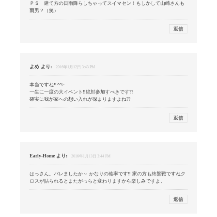
ＰＳ 建て方の日雨降らしちゃってスイマセン！もしかして山崎さんも
雨男？（笑）
返信
よめ
より:
2016年1月12日 3:43 PM
本当ですね‼︎??✨
一生に一度の大イベント‼︎絶対参加すべきです??
確実に我が家への想い入れが深まりますよね??
返信
Early-Home
より:
2016年1月13日 3:44 PM
はっさん。バレましたか～ かなりの確率です‼ 家の方も終盤戦ですねク
ロスが貼られるとまたがっらと変わりますから楽しみですよ。
返信