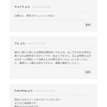
チェケラ
より:
2016年1月9日 3:42 PM
山崎さん、男気でかっこいいっすね！
返信
テヒ
より:
2016年1月9日 4:43 PM
確かに無から有になる過程は興味深いですよね。ましてやそれが自分の
家となれば絶対見た方がいいです。始まりですから。主人は時間さえ許
せばずっと現場にいて山崎さんの仕事を見ていたかったと言ってまし
た。素晴らしい腕をお持ちですから。感動の連続でしたよー。
返信
Early-Home
より:
2016年1月10日 3:44 PM
励みになるコメントありがとうございます。
まだまだ未熟者です。
弊社は小さな会社です。