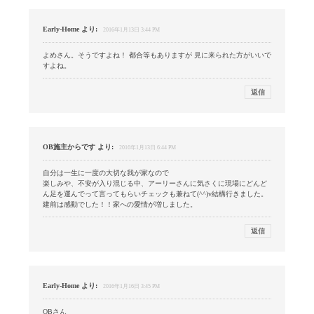
Early-Home
より:
2016年1月13日 3:44 PM
よめさん。そうですよね！ 都合等もありますが 見に来られた方がいいで
すよね。
返信
OB施主からです
より:
2016年1月13日 6:44 PM
自分は一生に一度の大切な我が家なので
楽しみや、不安が入り混じる中、アーリーさんに気さくに現場にどんど
ん足を運んでって言ってもらいチェックも兼ねて(^^)v結構行きました。
建前は感動でした！！家への愛情が増しました。
返信
Early-Home
より:
2016年1月16日 3:45 PM
OBさん