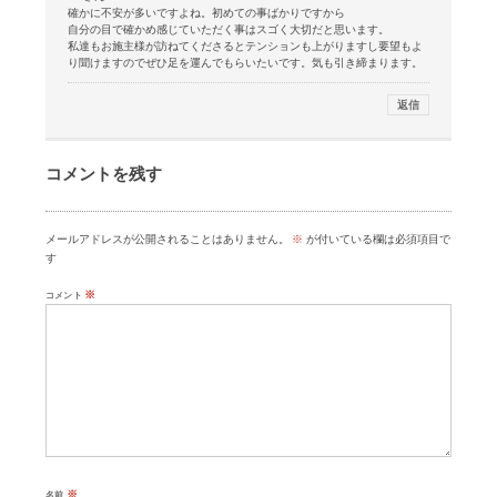
確かに不安が多いですよね。初めての事ばかりですから
自分の目で確かめ感じていただく事はスゴく大切だと思います。
私達もお施主様が訪ねてくださるとテンションも上がりますし要望もよ
り聞けますのでぜひ足を運んでもらいたいです。気も引き締まります。
返信
コメントを残す
メールアドレスが公開されることはありません。
※
が付いている欄は必須項目で
す
※
コメント
※
名前