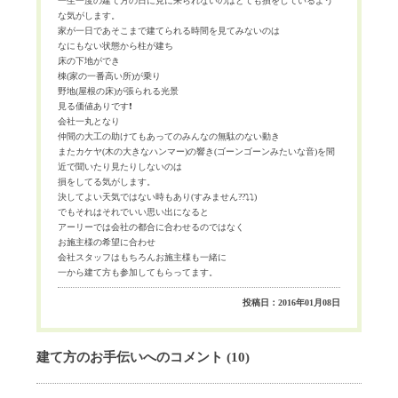
一生一度の建て方の日に見に来られないのはとても損をしているよう
な気がします。
家が一日であそこまで建てられる時間を見てみないのは
なにもない状態から柱が建ち
床の下地ができ
棟(家の一番高い所)が乗り
野地(屋根の床)が張られる光景
見る価値ありです❗
会社一丸となり
仲間の大工の助けてもあってのみんなの無駄のない動き
またカケヤ(木の大きなハンマー)の響き(ゴーンゴーンみたいな音)を間
近で聞いたり見たりしないのは
損をしてる気がします。
決してよい天気ではない時もあり(すみません??⤵⤵)
でもそれはそれでいい思い出になると
アーリーでは会社の都合に合わせるのではなく
お施主様の希望に合わせ
会社スタッフはもちろんお施主様も一緒に
一から建て方も参加してもらってます。
投稿日：2016年01月08日
建て方のお手伝いへのコメント (10)