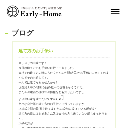
ブログ
建て方のお手伝い
久しぶりの山崎です！
今日は建て方のお手伝いに行って来ました。
会社での建て方の時にもたくさんの仲間(大工)がお手伝いに来てくれま
すのでそのお返しです。
一人では建てられませんから❗
現在施工中のI様邸を始め数々の現場もそうですね。
また今の建築の仕様等の情報なども知りたいですし
より良い家を建てたいですから
色々な会社等の建て方のお手伝いに行っていますが、
上棟式を別の日(家を建てましたの式典)に設けている所が多く
建て方の日にはお施主さん又は会社の方も来ていない所も多々ありま
す。
大半の方が