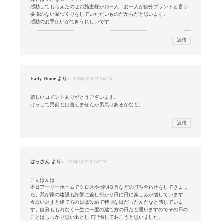
感動してもらえたのはお施主様がお一人、お一人が自分ブランドと言う
妥協のない家づくりをしていただいものだからだと思います。
感動のお手伝いができうれしいです。
返信
Early-Home
より:
2016年1月10日 3:44 PM
嬉しいコメントありがとうございます。
けっして男前とは言えませんが男気はあるかなと。
返信
はっさん
より:
2016年1月12日 3:43 PM
こんばんは
本日アーリーホームでクロスや照明器具などの打ち合わせをしてきまし
た、我が家の建設も終盤に差し掛かり日に日に楽しみが増しています。
今思い返すと建て方の日は改めて特別な日だったんだなと感じていま
す、自分ももれなく一生に一度の建て方の日だと思いますのでその日の
ことはしっかり思い出として記憶しておこうと思いました。