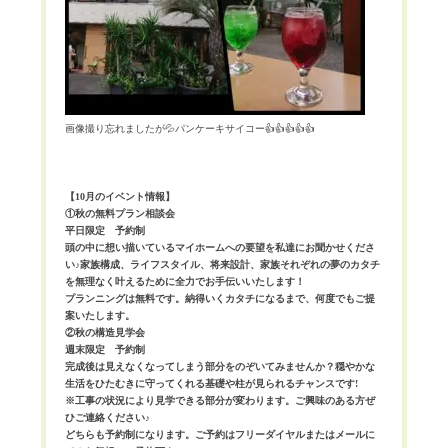
画像撮り忘れましたが💦パンケーキサイコー👍👍👍👍👍
【10月のイベント情報】
①秋の無料プラン相談会
平日限定 予約制
頭の中に想い描いているマイホームへの要望を私達にお聞かせくださ
い♪家族構成、ライフスタイル、将来設計、家族それぞれの夢のカタチ
を無理なく叶えるために全力でお手伝いいたします！
プランニングは無料です。納得いくカタチになるまで、何度でもご提
案いたします。
②秋の構造見学会
週末限定 予約制
完成後は見えなくなってしまう部分をのぞいてみませんか？穏やかな
生活をひたむきに守ってくれる基礎や柱が見られるチャンスです!
※工事の状況により見学できる部分が変わります。ご興味のある方ぜ
ひご連絡ください♪
どちらも予約制になります。ご予約はフリーダイヤルまたはメールに