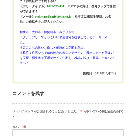
て！お気軽にご予約下さい♪
【フリーダイヤル】
0120-775-334
※スマホの方は、番号タップで発信
ができます！
【メール】
otoiawase@early-home.co.jp
※本文に相談希望日、お名
前、ご連絡先をご記入ください。
桐生市・太田市・伊勢崎市・みどり市で
ラグジュアリーでかっこいい平屋住宅を提供しているアーリーホー
ム。
すみごこちの良い、癒しと健康的な空間を演出。
本格注文住宅ならではの飽きの来ないデザインで風土に合った佇まい
を実現。
桐生市で平屋デザイン住宅をご検討の際は 是非モデルハウ
スへ！
投稿日：2019年10月24日
コメントを残す
メールアドレスが公開されることはありません。
※
が付いている欄は必須項目で
す
※
コメント