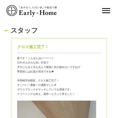
スタッフ
クロス施工完了！
森です！こんばんは(〃^ー^〃)
日中ポカポカな良い天気で
夕方になると冷え込んで服装に気が緩めないですね💡
季節的には紅葉が見頃ですね🍁
伊勢崎市M様邸、クロス施工完了！
すごーい！素敵！の感動でした🎵
ガラスブロックがマッチしていてお洒落です。
クリーニングも終え、最終へと入って来ました！