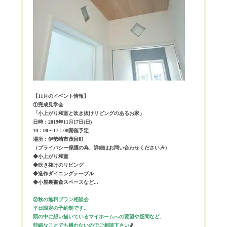
【11月のイベント情報】
①完成見学会
「小上がり和室と吹き抜けリビングのあるお家」
日時：2019年11月17日(日)
10：00～17：00開催予定
場所：伊勢崎市茂呂町
（プライバシー保護の為、詳細はお問い合わせください🎶）
◆小上がり和室
◆吹き抜けのリビング
◆造作ダイニングテーブル
◆小屋裏書斎スペースなど.
..
②秋の無料プラン相談会
平日限定の予約制です。
頭の中に想い描いているマイホームへの要望や疑問など、
些細なことでも構わないのでご相談下さい
🎵