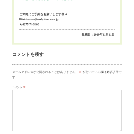
ご気軽にご予約をお願いします😊🎶
💌
otoiawase@early-home.co.jp
📞0277-74-5400
投稿日：2019年11月11日
コメントを残す
メールアドレスが公開されることはありません。
※
が付いている欄は必須項目で
す
※
コメント