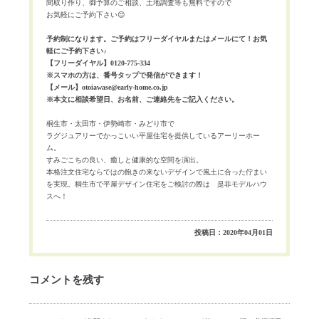
間取り作り、御予算のご相談、土地調査等も無料ですので
お気軽にご予約下さい😊
予約制になります。ご予約はフリーダイヤルまたはメールにて！お気
軽にご予約下さい♪
【フリーダイヤル】
0120-775-334
※スマホの方は、番号タップで発信ができます！
【メール】
otoiawase@early-home.co.jp
※本文に相談希望日、お名前、ご連絡先をご記入ください。
桐生市・太田市・伊勢崎市・みどり市で
ラグジュアリーでかっこいい平屋住宅を提供しているアーリーホー
ム。
すみごこちの良い、癒しと健康的な空間を演出。
本格注文住宅ならではの飽きの来ないデザインで風土に合った佇まい
を実現。桐生市で平屋デザイン住宅をご検討の際は 是非モデルハウ
スへ！
投稿日：2020年04月01日
コメントを残す