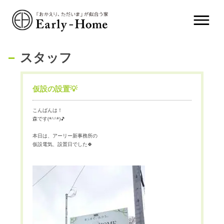
スタッフ
仮設の設置💡
こんばんは！
森です(*^^*)🎵
本日は、アーリー新事務所の
仮設電気、設置日でした🍀