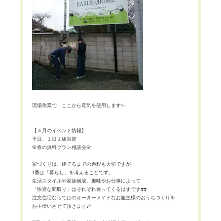
現場作業で、ここから電気を使用します✨
【４月のイベント情報】
平日、１日１組限定
🌸春の無料プラン相談会🌸
家づくりは、建てるまでの過程も大切ですが
1番は「暮らし」を考えることです。
生活スタイルや家族構成、趣味やお仕事によって
「快適な間取り」はそれぞれ違ってくるはずです❣️❣️
注文住宅ならではのオーダーメイドなお施主様のおうちづくりを
お手伝いさせて頂きます🎶