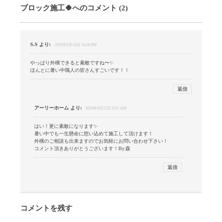
ブロック施工🍀へのコメント (2)
S.S
より:
2020年9月15日 10:26 PM
やっぱり外構できると素敵ですね〜✨
ほんとに暑い中職人の皆さんすごいです！！
返信
アーリーホーム
より:
2020年9月22日 9:51 AM
はい！更に素敵になります✨
暑い中でも一生懸命に想い込めて施工して頂けます！
外構のご相談も出来ますのでお気軽にお問い合わせ下さい！
コメント頂きありがとうございます！By.森
返信
コメントを残す