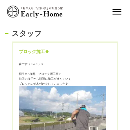
スタッフ
ブロック施工🍀
森です（＾
ω
＾）
⭐️
桐生市
A
様邸、ブロック塀工事
✨
前回の様子から順調に施工が進んでいて
ブロックの笠木付けをしていました
🎵