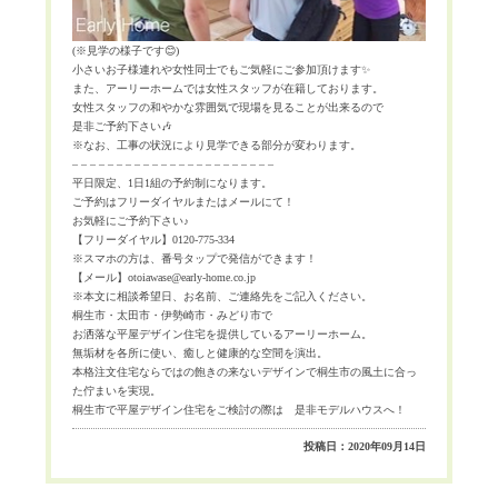
(
※見学の様子です
😊
)
小さいお子様連れや女性同士でもご気軽にご参加頂けます
✨
また、アーリーホームでは女性スタッフが在籍しております。
女性スタッフの和やかな雰囲気で現場を見ることが出来るので
是非ご予約下さい
🎶
※なお、工事の状況により見学できる部分が変わります。
– – – – – – – – – – – – – – – – – – – – – – –
平日限定、
1
日
1
組の予約制になります。
ご予約はフリーダイヤルまたはメールにて！
お気軽にご予約下さい♪
【フリーダイヤル】
0120-775-334
※スマホの方は、番号タップで発信ができます！
【メール】
otoiawase@early-home.co.jp
※本文に相談希望日、お名前、ご連絡先をご記入ください。
桐生市・太田市・伊勢崎市・みどり市で
お洒落な平屋デザイン住宅を提供しているアーリーホーム。
無垢材を各所に使い、癒しと健康的な空間を演出。
本格注文住宅ならではの飽きの来ないデザインで桐生市の風土に合っ
た佇まいを実現。
桐生市で平屋デザイン住宅をご検討の際は 是非モデルハウスへ！
投稿日：2020年09月14日