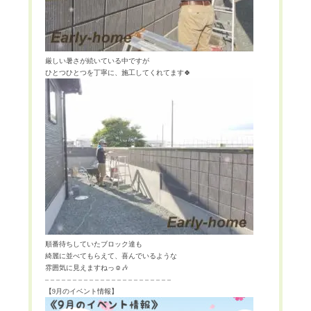
厳しい暑さが続いている中ですが
ひとつひとつを丁寧に、施工してくれてます
🍀
順番待ちしていたブロック達も
綺麗に並べてもらえて、喜んでいるような
雰囲気に見えますねっ☺️🎶
– – – – – – – – – – – – – – – – – – – – – – –
【
9
月のイベント情報】