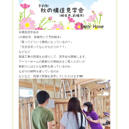
🌼
構造見学会
🌼
(
※桐生市、前橋市にて予約制
🎵
)
『家ってどういう構造になっているの？』
『注文住宅ってなにがちがうの？？』
などなど、
新築工事の現場をお借りして、見学会を開催します。
アーリーホームの家創りの骨組みをご覧ください
🎶
家創りにはどんな材料を使っているのか、
なぜその材料を使っているのか
などなど、現場で実物を見学していただけます
❣️❣️