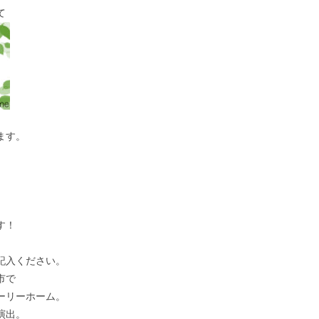
て
ます。
す！
記入ください。
市で
ーリーホーム。
演出。