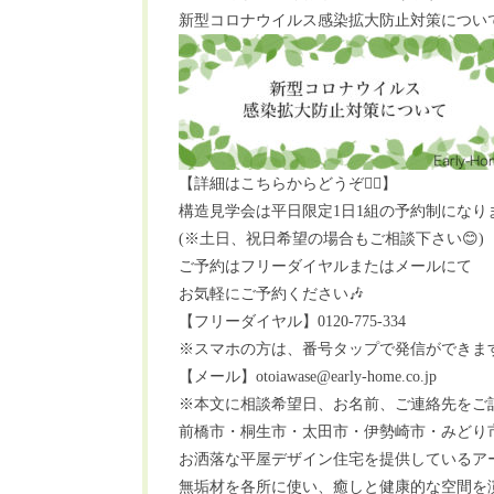
新型コロナウイルス感染拡大防止対策につい
【詳細はこちらからどうぞ
💁‍♀️
】
構造見学会は平日限定
1
日
1
組の予約制になり
(
※
土日、祝日希望の場合もご相談下さい
😊
)
ご予約はフリーダイヤルまたはメールにて
お気軽にご予約ください
🎶
【フリーダイヤル】
0120-775-334
※
スマホの方は、番号タップで発信ができま
【メール】
otoiawase@early-home.co.jp
※
本文に相談希望日、お名前、ご連絡先をご
前橋市・桐生市・太田市・伊勢崎市・みどり
お洒落な平屋デザイン住宅を提供しているア
無垢材を各所に使い、癒しと健康的な空間を