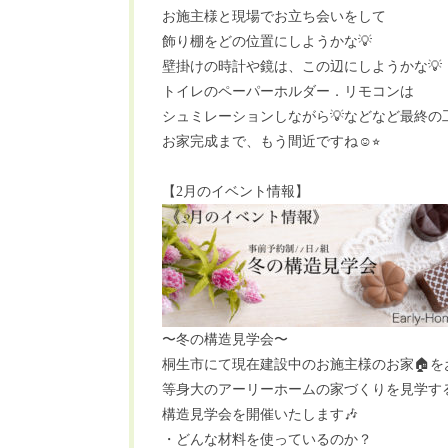
お施主様と現場でお立ち会いをして
飾り棚をどの位置にしようかな
💡
壁掛けの時計や鏡は、この辺にしようかな
💡
トイレのペーパーホルダー．リモコンは
シュミレーションしながら
💡
などなど最終の
お家完成まで、もう間近ですね
☺️
⭐︎
【
2
月のイベント情報】
〜冬の構造見学会〜
桐生市にて現在建設中のお施主様のお家
🏠
を
等身大のアーリーホームの家づくりを見学す
構造見学会を開催いたします
🎶
・どんな材料を使っているのか？