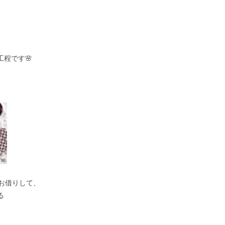
工程です
🌸
お借りして、
る