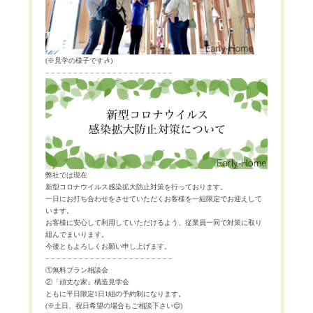
(
※
見学の様子です
🎶
)
– – – – – – – – – – – – – – – – – – – – – – –
弊社では現在
新型コロナウイルス感染拡大防止対策を行っております。
一日にお打ち合わせをさせていただくお客様を一組限定でお迎えして
います。
お客様に安心して利用していただけるよう、従業員一同で対策に取り
組んでまいります。
今後ともよろしくお願い申し上げます。
– – – – – – – – – – – – – – – – – – – – – – –
①無料プラン相談会
②「頑丈な家」構造見学会
ともに平日限定
1
日
1
組の予約制になります。
(
※
土日、祝日希望の場合もご相談下さい
😊
)