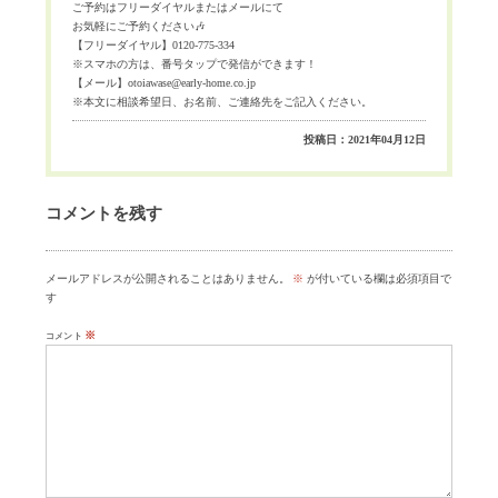
ご予約はフリーダイヤルまたはメールにて
お気軽にご予約ください
🎶
【フリーダイヤル】
0120-775-334
※
スマホの方は、番号タップで発信ができます！
【メール】
otoiawase@early-home.co.jp
※
本文に相談希望日、お名前、ご連絡先をご記入ください。
投稿日：2021年04月12日
コメントを残す
メールアドレスが公開されることはありません。
※
が付いている欄は必須項目で
す
※
コメント