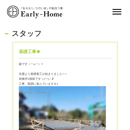
スタッフ
基礎工事🍀
森です（＾
ω
＾）
⭐️
先週より基礎着工が始まりました
✨✨
前橋市
S
様邸です＼
(^^)
／
🎵
工事、順調に進んでいます
☺️
⭐︎