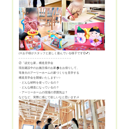
(
※
お子様がスタッフと楽しく遊んでいる様子です
😊💕
)
– – – – – – – – – – – – – – – – – – – – – – –
②「頑丈な家」構造見学会
現在建設中のお施主様のお家
🏠
をお借りして、
等身大のアーリーホームの家づくりを見学する
構造見学会を開催いたします
✨✨
・どんな材料を使っているの？
・どんな構造になっているの？
・アーリーホームの現場の雰囲気は？
などなど、実際に感じて欲しいなと思います
🎶