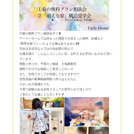
①春の無料プラン相談会
🐰🥚🐥
アーリーホームでは決まった間取りや決まった材料、設備など
“
標準仕様
”
といったような物はありません
❣️❣️
完全注文住宅ならではの自由度の高さで
お施主様の「こんなふうにしたい
😊
」を叶えるお手伝いをさせて頂い
ています。
間取り作りや、予算のご相談、土地調査等
無料ですのでお気軽にご来店ください
🎶
また、女性スタッフが在籍しておりますので
女性目線の家事動線間取り作りはもちろん
小さいお子様連れでも
子育て経験のある女性スタッフが見守らせて頂くので
ご安心してお越しください
👩‍🍼💕