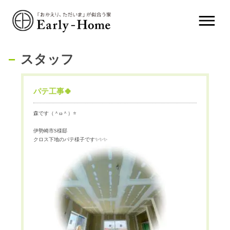
スタッフ
パテ工事🍀
森です（＾
ω
＾）
⭐️
伊勢崎市
S
様邸
クロス下地のパテ様子です
✨✨✨