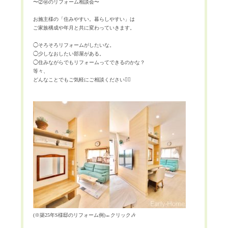
〜②
㊙️
のリフォーム相談会〜
お施主様の「住みやすい。暮らしやすい」は
ご家族構成や年月と共に変わっていきます。
◯そろそろリフォームがしたいな。
◯少しなおしたい部屋がある。
◯住みながらでもリフォームってできるのかな？
等々、
どんなことでもご気軽にご相談ください
💁‍♀️
(
※
築
25
年
S
様邸のリフォーム例
)
←
クリック
🎶