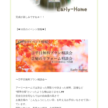
完成が楽しみですね
☺️
！！
【
🍁
10
月のイベント情報
🍁
】
〜①平日無料プラン相談会〜
アーリーホームでは決まった間取りや決まった材料、設備など
“
標準仕様
”
といったような物はありません
❣️❣️
完全注文住宅ならではの自由度の高さで
お施主様の「こんなふうにしたい
😊
」を叶えるお手伝いをさせて頂い
ています。