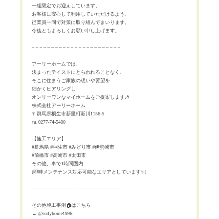
一組限定でお迎えしています。
お客様に安心して利用していただけるよう、
従業員一同で対策に取り組んでまいります。
今後ともよろしくお願い申し上げます。
– – – – – – – – – – – – – – – – – – – – – – –
アーリーホームでは、
決まったテイストにとらわれることなく、
そこに住まうご家族の想いや要望を
細かくヒアリングし
オンリーワンなマイホームをご提案します
🎶
株式会社アーリーホーム
〒群馬県桐生市新里町新川
1156-5
℡
0277-74-5400
【施工エリア】
#
群馬県
#
桐生市
#
みどり市
#
伊勢崎市
#
前橋市
#
高崎市
#
太田市
その他、車で
1
時間圏内
(
即時メンテナンス対応可能なエリアとしています
✨
)
– – – – – – – – – – – – – – – – – – – – – – –
その他施工事例
🏠
はこちら
→ @earlyhome1996