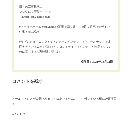
日々の工事状況は
ブログにて更新中です
✨
→https://early-home.co.jp
#
アーリーホーム
#earlyhome #
群馬で家を建てる
#
注文住宅
#
デザイン
住宅
#
自由設計
#
リビングダイニング
#
ヴィンテージインテリア
#
ウォールナット
#
対
面キッチン
#
ニッチ収納
#
ペンダントライト
#
インテリア雑貨
#
おしゃ
れに暮らす
#
お家時間を楽しむ
投稿日：2021年10月12日
コメントを残す
メールアドレスが公開されることはありません。
※
が付いている欄は必須項目で
す
※
コメント