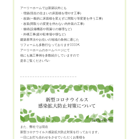
アーリーホームでは新築以外にも
・増築
(
現在の住まいの床面積を増やす工事
)
・改築
(
一般的に床面積を変えずに間取り等変更を伴う工事
)
・改装
(
間取りの変更を伴わない内外装の工事
)
・修繕
(
設備機器や雨漏りの修理など
)
・外構工事
(
庭や駐車場や塀など
)
建築基準法やお住いの地域の条例に通じた
リフォームも多数行なっております
👷‍♀️👷‍♂️⛏
アーリーホームのホームページにて
他にも施工事例を多数紹介していますので
是非ご覧ください
🔍✨
– – – – – – – – – – – – – – – – – – – – – – –
また、弊社では現在
新型コロナウイルス感染拡大防止対策を行っております。
一日にお打ち合わせをさせていただくお客様を