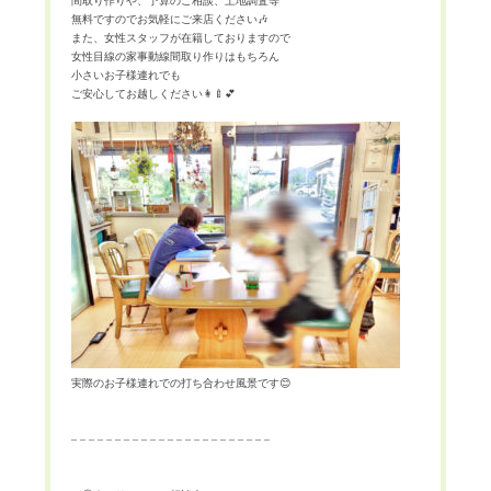
間取り作りや、予算のご相談、土地調査等
無料ですのでお気軽にご来店ください
🎶
また、女性スタッフが在籍しておりますので
女性目線の家事動線間取り作りはもちろん
小さいお子様連れでも
ご安心してお越しください
👩‍🍼💕
実際のお子様連れでの打ち合わせ風景です
😊
– – – – – – – – – – – – – – – – – – – – – – –