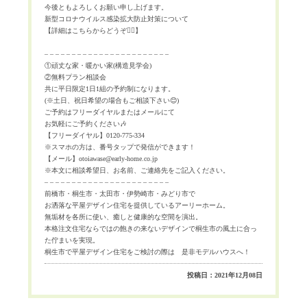
今後ともよろしくお願い申し上げます。
新型コロナウイルス感染拡大防止対策について
【詳細はこちらからどうぞ
💁‍♀️
】
– – – – – – – – – – – – – – – – – – – – – – –
①頑丈な家・暖かい家
(
構造見学会
)
②無料プラン相談会
共に平日限定
1
日
1
組の予約制になります。
(
※
土日、祝日希望の場合もご相談下さい
😊
)
ご予約はフリーダイヤルまたはメールにて
お気軽にご予約ください
🎶
【フリーダイヤル】
0120-775-334
※
スマホの方は、番号タップで発信ができます！
【メール】
otoiawase@early-home.co.jp
※
本文に相談希望日、お名前、ご連絡先をご記入ください。
– – – – – – – – – – – – – – – – – – – – – – –
前橋市・桐生市・太田市・伊勢崎市・みどり市で
お洒落な平屋デザイン住宅を提供しているアーリーホーム。
無垢材を各所に使い、癒しと健康的な空間を演出。
本格注文住宅ならではの飽きの来ないデザインで桐生市の風土に合っ
た佇まいを実現。
桐生市で平屋デザイン住宅をご検討の際は 是非モデルハウスへ！
投稿日：2021年12月08日