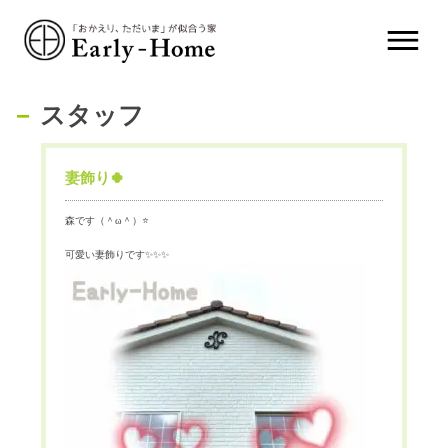
スタッフ
妻飾り🍀
森です（＾
ω
＾）
⭐️
可愛い妻飾りです
✨✨✨