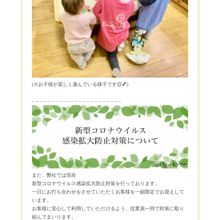
(
※
お子様が楽しく遊んでいる様子です
😊💕
)
– – – – – – – – – – – – – – – – – – – – – – –
また、弊社では現在
新型コロナウイルス感染拡大防止対策を行っております。
一日にお打ち合わせをさせていただくお客様を一組限定でお迎えして
います。
お客様に安心して利用していただけるよう、従業員一同で対策に取り
組んでまいります。