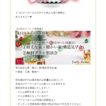
１つのメーカーさんの中でも色んな形の種類が
ありますよ〜
💓
【
12
月のイベント情報
🎄
】
🎅
①頑丈な家・暖かい家
(
構造見学会
)
🎄
〜構造・工構・断熱〜
現在建設中のお施主様のお家
🏠
をお借りして、
等身大のアーリーホームの家づくりを見学する
構造見学会を開催いたします
✨✨
・どんな材料を使っているの？
・どんな構造になっているの？
・アーリーホームの現場の雰囲気は？
・キッチンと背面収納の通路の間は
100cm
で大丈夫そうだな
🎶