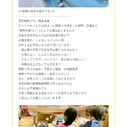
(
※
実際の見学の様子です
🎶
)
– – – – – – – – – – – – – – – – – – – – – – –
🎅
②無料プラン相談会
🎄
アーリーホームでは決まった間取りや決まった材料、設備など
“
標準仕様
”
といったような物はありません
🎶
完全注文住宅ならではの自由度の高さで
お施主様の「こんなふうにしたい
😊
」
を叶えるお手伝いをさせて頂いています。
・我が家の予算で注文住宅は建てられるかな？
・土地もなく、とにかく何もわからない！
・スキップフロア、パントリー、吹き抜けが欲しい！
・外構は仕上げなくても大丈夫？
間取り作りを始め、予算のご相談、土地調査等
無料ですのでお気軽にご来店ください
🎶
また、女性スタッフが在籍しておりますので
女性目線の家事動線間取り作りはもちろん
小さいお子様連れでも
子育て経験のある女性スタッフが見守らせて頂くので
ご安心してお越しください
👩‍🍼💕