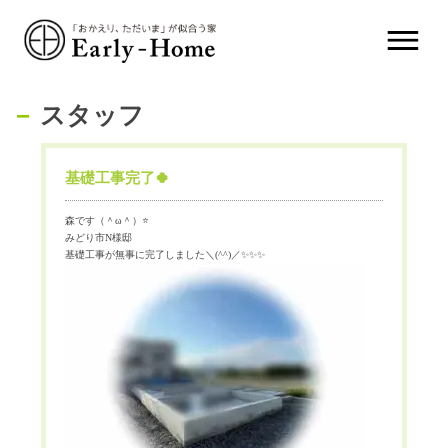
スタッフ
基礎工事完了🍀
森です（＾
ω
＾）
⭐️
みどり市
N
様邸
基礎工事が無事に完了しました＼
(^^)
／
✨✨✨