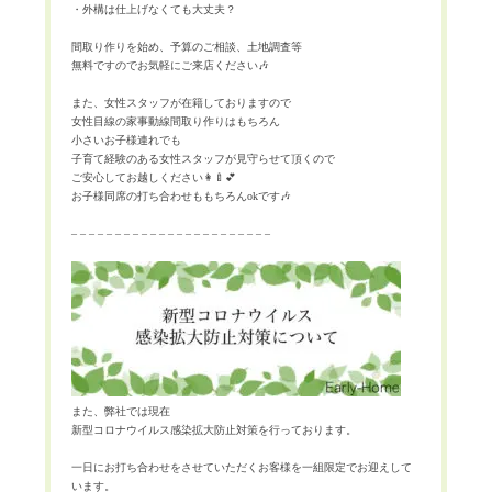
・外構は仕上げなくても大丈夫？
間取り作りを始め、予算のご相談、土地調査等
無料ですのでお気軽にご来店ください🎶
また、女性スタッフが在籍しておりますので
女性目線の家事動線間取り作りはもちろん
小さいお子様連れでも
子育て経験のある女性スタッフが見守らせて頂くので
ご安心してお越しください👩‍🍼💕
お子様同席の打ち合わせももちろんokです🎶
– – – – – – – – – – – – – – – – – – – – – – –
また、弊社では現在
新型コロナウイルス感染拡大防止対策を行っております。
一日にお打ち合わせをさせていただくお客様を一組限定でお迎えして
います。