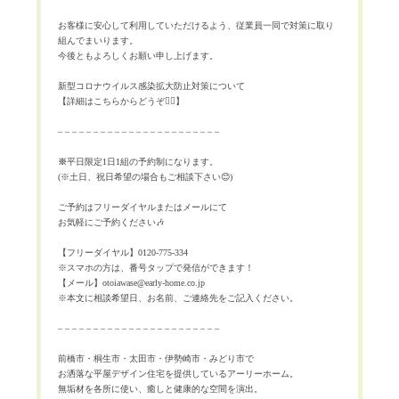
お客様に安心して利用していただけるよう、従業員一同で対策に取り
組んでまいります。
今後ともよろしくお願い申し上げます。
新型コロナウイルス感染拡大防止対策について
【詳細はこちらからどうぞ💁‍♀️】
– – – – – – – – – – – – – – – – – – – – – – –
※
平日限定1日1組の予約制になります。
(※土日、祝日希望の場合もご相談下さい😊)
ご予約はフリーダイヤルまたはメールにて
お気軽にご予約ください🎶
【フリーダイヤル】0120-775-334
※スマホの方は、番号タップで発信ができます！
【メール】otoiawase@early-home.co.jp
※本文に相談希望日、お名前、ご連絡先をご記入ください。
– – – – – – – – – – – – – – – – – – – – – – –
前橋市・桐生市・太田市・伊勢崎市・みどり市で
お洒落な平屋デザイン住宅を提供しているアーリーホーム。
無垢材を各所に使い、癒しと健康的な空間を演出。