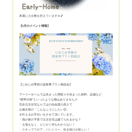
来週に土台敷を控えています
☺️🎵
【6月のイベント情報】
【じめじめ季節の楽家事プラン相談会】
アーリーホームでは決まった間取りや決まった材料、設備など
“標準仕様”といったような物はありません🎶
完全注文住宅ならではの自由度の高さで
お施主様の「こんなふうにしたい😊」
を叶えるお手伝いをさせて頂いています。
・我が家の予算で注文住宅は建てられるかな？
・土地もなく、とにかく何もわからない！
・スキップフロア、パントリー、吹き抜けが欲しい！