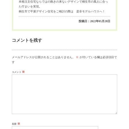
本格注文住宅ならではの飽きの来ないデザインで桐生市の風土に合っ
た佇まいを実現。
桐生市で平屋デザイン住宅をご検討の際は 是非モデルハウスへ！
投稿日：2022年05月28日
コメントを残す
メールアドレスが公開されることはありません。
※
が付いている欄は必須項目で
す
※
コメント
※
名前