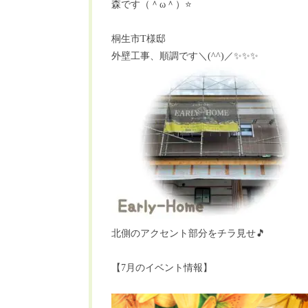
森です（＾
ω
＾）
⭐️
桐生市
T
様邸
外壁工事、順調です＼
(^^)
／
✨✨✨
北側のアクセント部分をチラ見せ
🎵
【7月のイベント情報】