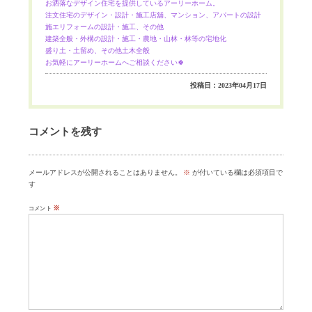
お洒落なデザイン住宅を提供しているアーリーホーム。
注文住宅のデザイン・設計・施工店舖、マンション、アパートの設計
施エリフォームの設計・施工、その他
建築全般・外構の設計・施工・農地・山林・林等の宅地化
盛り土・土留め、その他土木全般
お気軽にアーリーホームへご相談ください🍀
投稿日：2023年04月17日
コメントを残す
メールアドレスが公開されることはありません。
※
が付いている欄は必須項目で
す
※
コメント