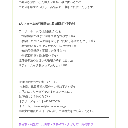
ご要望をお伺いした職人が直接工事に携わるので
ご要望を確実に反映し、高品質の工事をご提供いたします。
2.リフォーム無料相談会(1日1組限定･予約制)
アーリーホームでは新築以外にも
・増築(現在の住まいの床面積を増やす工事)
・改築(一般的に床面積を変えずに間取り等変更を伴う工事)
・改装(間取りの変更を伴わない内外装の工事)
・修繕(設備機器や雨漏りの修理など)
・外構工事(庭や駐車場や塀など)
建築基準法やお住いの地域の条例に通じた
リフォームも多数承っております👷‍♀️👷
1日1組限定の予約制になります。
(※土日、祝日希望の場合もご相談下さい😊)
ご予約はフリーダイヤルまたはメールにて
お気軽にご予約ください
【フリーダイヤル】0120-775-334
【メール】otoiawase@early-home.co.jp
※本文に相談希望日、お名前、ご連絡先をご記入ください。
前橋市・桐生市・太田市・伊勢崎市・みどり市・高崎市で