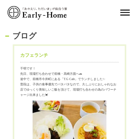
ブログ
カフェランチ
千明です！
先日、現場打ち合わせで前橋・高崎方面へ🚗
途中で、前橋市今井町にある「T.G Cafe」でランチしました✨
普段は、子供の食事優先でバタバタなので、久しぶりにおしゃれなお
店でゆっくり美味しいご飯を頂けて、現場打ち合わせの為のパワーチ
ャージ出来ました💓