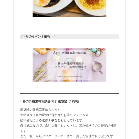
-ˏˋ 4月のイベント情報 ˎˊ-
1.春の外構無料相談会(1日1組限定･予約制)
新築時の外構工事はもちろん
生活スタイルの変化に合わせたお庭リフォームや
経年劣化による改修工事なども行っています。
自社施工なので、余計な費用をカットし、適正価格でのご提案が可能
です。
また、施工からアフターフォローまで一貫した管理で長く安心です♩