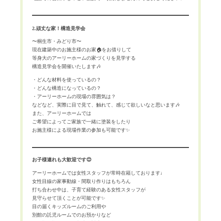
2.頑丈な家！構造見学会
〜桐生市・みどり市〜
現在建築中のお施主様のお家🏠をお借りして
等身大のアーリーホームの家づくりを見学する
構造見学会を開催いたします🎶
・どんな材料を使っているの？
・どんな構造になっているの？
・アーリーホームの現場の雰囲気は？
などなど、実際に目で見て、触れて、感じて欲しいなと思います🎶
また、アーリーホームでは
ご希望によってご家族で一緒に塗装をしたり
お施主様による現場作業の参加も可能です✨
お子様連れも大歓迎です😊
アーリーホームでは女性スタッフが常時在籍しております♩
女性目線の家事動線・間取り作りはもちろん
打ち合わせ中は、子育て経験のある女性スタッフが
見守らせて頂くことが可能です✨
目の届くキッズルームのご利用や
別館の託児ルームでのお預かりなど