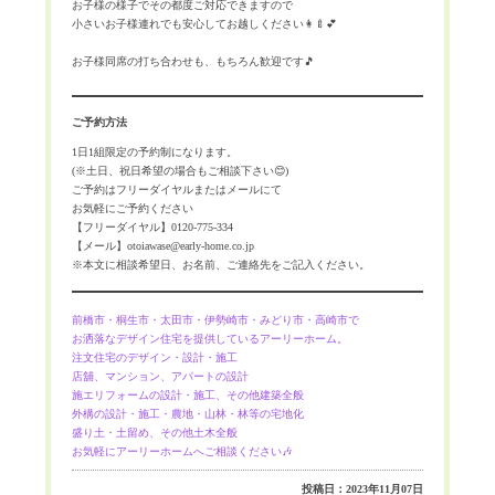
お子様の様子でその都度ご対応できますので
小さいお子様連れでも安心してお越しください👩‍🍼💕
お子様同席の打ち合わせも、もちろん歓迎です🎵
ご予約方法
1日1組限定の予約制になります。
(※土日、祝日希望の場合もご相談下さい😊)
ご予約はフリーダイヤルまたはメールにて
お気軽にご予約ください
【フリーダイヤル】0120-775-334
【メール】otoiawase@early-home.co.jp
※本文に相談希望日、お名前、ご連絡先をご記入ください。
前橋市・桐生市・太田市・伊勢崎市・みどり市・高崎市で
お洒落なデザイン住宅を提供しているアーリーホーム。
注文住宅のデザイン・設計・施工
店舖、マンション、アパートの設計
施エリフォームの設計・施工、その他建築全般
外構の設計・施工・農地・山林・林等の宅地化
盛り土・土留め、その他土木全般
お気軽にアーリーホームへご相談ください🎶
投稿日：2023年11月07日