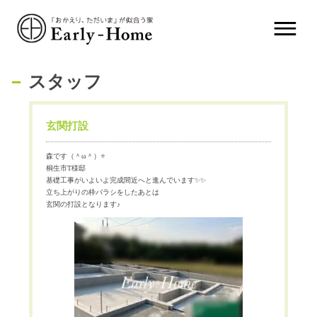
スタッフ
玄関打設
森です（＾ω＾）⭐️
桐生市T様邸
基礎工事がいよいよ完成間近へと進んでいます✨✨
立ち上がりの枠バラシをしたあとは
玄関の打設となります♪