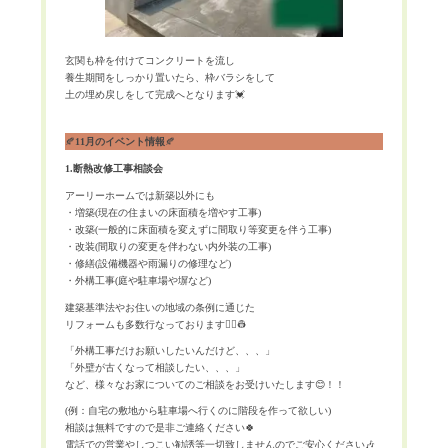
玄関も枠を付けてコンクリートを流し
養生期間をしっかり置いたら、枠バラシをして
土の埋め戻しをして完成へとなります💓
🍂
11月のイベント情報
🍂
1.断熱改修工事相談会
アーリーホームでは新築以外にも
・増築(現在の住まいの床面積を増やす工事)
・改築(一般的に床面積を変えずに間取り等変更を伴う工事)
・改装(間取りの変更を伴わない内外装の工事)
・修繕(設備機器や雨漏りの修理など)
・外構工事(庭や駐車場や塀など)
建築基準法やお住いの地域の条例に通じた
リフォームも多数行なっております👷‍♀️👷
「外構工事だけお願いしたいんだけど、、、」
「外壁が古くなって相談したい、、、」
など、様々なお家についてのご相談をお受けいたします😊！！
(例：自宅の敷地から駐車場へ行くのに階段を作って欲しい)
相談は無料ですので是非ご連絡ください🍀
電話での営業やしつこい勧誘等一切致しませんのでご安心ください🎶