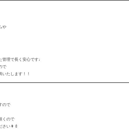
ムや
。
た管理で長く安心です♩
ので
供いたします！！
すので
頂くので
い👩‍🍼