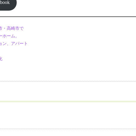
ebook
市・高崎市で
ーホーム。
ョン、アパート
化