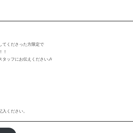
してくださった方限定で
！！
タッフにお伝えください🎶
記入ください。