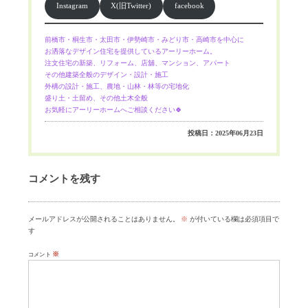
Instagram
X(旧Twitter)
facebook
前橋市・桐生市・太田市・伊勢崎市・みどり市・高崎市を中心に
お洒落なデザイン住宅を提供しているアーリーホーム。
注文住宅の新築、リフォーム、店舖、マンション、アパート
その他建築全般のデザイン・設計・施工
外構の設計・施工、農地・山林・林等の宅地化
盛り土・土留め、その他土木全般
お気軽にアーリーホームへご相談ください🍀
投稿日：2025年06月23日
コメントを残す
メールアドレスが公開されることはありません。
※
が付いている欄は必須項目で
す
※
コメント