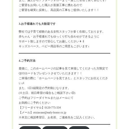
また、施工からアフターフォローまで一貫した管理で長く安心です♩
ご要望をお伺いした職人が直接工事に携わるので
ご要望を確実に反映し、高品質の工事をご提供いたします！！
3.お子様連れでも大歓迎です
弊社では子育て経験のある女性スタッフが多く在籍しております。
赤ちゃん・お子様連れでもゆっくり打ち合わせができるように
サポート致しますので安心してお越しください👩‍🍼
キッズスペース、ベビー用品等のご用意もございます♪
4.ご予約方法
最後に、このホームページの記事を見て来場してくださった方限定で
QUOカードをプレゼントさせていただきます！！
ご来場の際に「ホームページを見てきた」とスタッフにお伝えくださ
い🎶
また、1日1組限定の予約制になります。
(※土日、祝日希望の場合もご相談下さい😊)
ご予約はフリーダイヤルまたはメールにて
お気軽にご予約ください
【フリーダイヤル】0120-775-334
【メール】otoiawase@early-home.co.jp
※本文に相談希望日、お名前、ご連絡先をご記入ください。