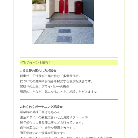
⭐️7月のイベント情報⭐️
1.多世帯の暮らし方相談会
親世代・子世代が一緒に住む「多世帯住宅」
についての疑問やお悩みを解決する個別相談会です。
間取りの工夫、プライバシーの確保、
費用のことなど、気になることをご相談いただけます☺️
2.わくわくガーデニング相談会
新築時の外構工事はもちろん
生活スタイルの変化に合わせたお庭リフォームや
経年劣化による改修工事なども行っています。
自社施工なので、余計な費用をカットし、
適正価格でのご提案が可能です✨