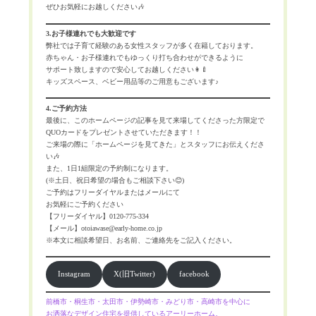
ぜひお気軽にお越しください🎶
3.お子様連れでも大歓迎です
弊社では子育て経験のある女性スタッフが多く在籍しております。
赤ちゃん・お子様連れでもゆっくり打ち合わせができるように
サポート致しますので安心してお越しください👩‍🍼
キッズスペース、ベビー用品等のご用意もございます♪
4.ご予約方法
最後に、このホームページの記事を見て来場してくださった方限定で
QUOカードをプレゼントさせていただきます！！
ご来場の際に「ホームページを見てきた」とスタッフにお伝えくださ
い🎶
また、1日1組限定の予約制になります。
(※土日、祝日希望の場合もご相談下さい😊)
ご予約はフリーダイヤルまたはメールにて
お気軽にご予約ください
【フリーダイヤル】0120-775-334
【メール】otoiawase@early-home.co.jp
※本文に相談希望日、お名前、ご連絡先をご記入ください。
Instagram
X(旧Twitter)
facebook
前橋市・桐生市・太田市・伊勢崎市・みどり市・高崎市を中心に
お洒落なデザイン住宅を提供しているアーリーホーム。