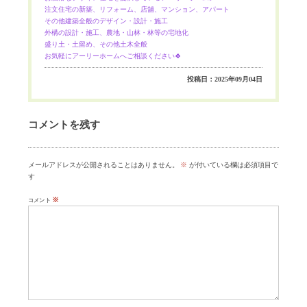
注文住宅の新築、リフォーム、店舖、マンション、アパート
その他建築全般のデザイン・設計・施工
外構の設計・施工、農地・山林・林等の宅地化
盛り土・土留め、その他土木全般
お気軽にアーリーホームへご相談ください🍀
投稿日：2025年09月04日
コメントを残す
メールアドレスが公開されることはありません。
※
が付いている欄は必須項目で
す
※
コメント