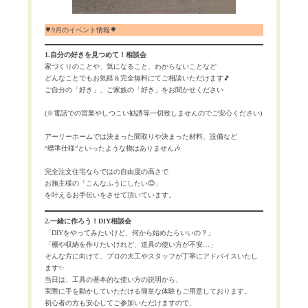
🌳9月のイベント情報🌳
1.自分の好きを見つめて！相談会
家づくりのことや、気になること、わからないことなど
どんなことでもお気軽＆完全無料にてご相談いただけます🎵
ご自分の「好き」、ご家族の「好き」をお聞かせください
(※電話での営業やしつこい勧誘等一切致しませんのでご安心ください)
アーリーホームでは決まった間取りや決まった材料、設備など
“標準仕様”といったような物はありません🎶
完全注文住宅ならではの自由度の高さで
お施主様の「こんなふうにしたい😊」
を叶えるお手伝いをさせて頂いています。
2.一緒に作ろう！DIY相談会
「DIYをやってみたいけど、何から始めたらいいの？」
「棚や収納を作りたいけれど、道具の使い方が不安…」
そんな方に向けて、プロの大工やスタッフが丁寧にアドバイスいたし
ます✨
当日は、工具の基本的な使い方の説明から、
実際に手を動かしていただける簡単な体験もご用意しております。
初心者の方も安心してご参加いただけますので、