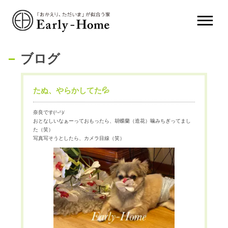
ブログ
たぬ、やらかしてた💦
奈良です(^-^)/
おとなしいなぁーっておもったら、胡蝶蘭（造花）噛みちぎってまし
た（笑）
写真写そうとしたら、カメラ目線（笑）