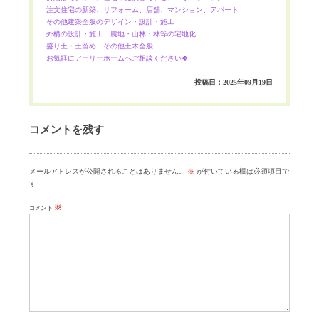
注文住宅の新築、リフォーム、店舖、マンション、アパート
その他建築全般のデザイン・設計・施工
外構の設計・施工、農地・山林・林等の宅地化
盛り土・土留め、その他土木全般
お気軽にアーリーホームへご相談ください🍀
投稿日：2025年09月19日
コメントを残す
メールアドレスが公開されることはありません。
※
が付いている欄は必須項目で
す
※
コメント