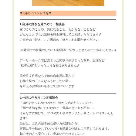
🌳9月のイベント情報🌳
1.自分の好きを見つめて！相談会
家づくりのことや、気になること、わからないことなど
どんなことでもお気軽＆完全無料にてご相談いただけます🎵
ご自分の「好き」、ご家族の「好き」をお聞かせください
(※電話での営業やしつこい勧誘等一切致しませんのでご安心ください)
アーリーホームでは決まった間取りや決まった材料、設備など
“標準仕様”といったような物はありません🎶
完全注文住宅ならではの自由度の高さで
お施主様の「こんなふうにしたい😊」
を叶えるお手伝いをさせて頂いています。
2.一緒に作ろう！DIY相談会
「DIYをやってみたいけど、何から始めたらいいの？」
「棚や収納を作りたいけれど、道具の使い方が不安…」
そんな方に向けて、プロの大工やスタッフが丁寧にアドバイスいたし
ます✨
当日は、工具の基本的な使い方の説明から、
実際に手を動かしていただける簡単な体験もご用意しております。
初心者の方も安心してご参加いただけますので、