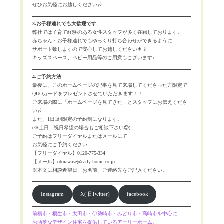
ぜひお気軽にお越しください🎶
3.お子様連れでも大歓迎です
弊社では子育て経験のある女性スタッフが多く在籍しております。
赤ちゃん・お子様連れでもゆっくり打ち合わせができるように
サポート致しますので安心してお越しください👩‍🍼
キッズスペース、ベビー用品等のご用意もございます♪
4.ご予約方法
最後に、このホームページの記事を見て来場してくださった方限定で
QUOカードをプレゼントさせていただきます！！
ご来場の際に「ホームページを見てきた」とスタッフにお伝えくださ
い🎶
また、1日1組限定の予約制になります。
(※土日、祝日希望の場合もご相談下さい😊)
ご予約はフリーダイヤルまたはメールにて
お気軽にご予約ください
【フリーダイヤル】0120-775-334
【メール】otoiawase@early-home.co.jp
※本文に相談希望日、お名前、ご連絡先をご記入ください。
Instagram
X(旧Twitter)
facebook
前橋市・桐生市・太田市・伊勢崎市・みどり市・高崎市を中心に
お洒落なデザイン住宅を提供しているアーリーホーム。