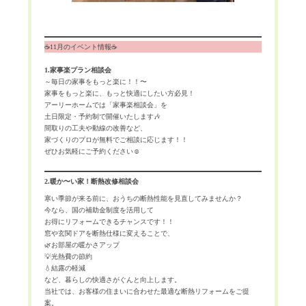
☕️11月のイベント情報☕️
1.家事楽プラン相談会
～毎日の家事をもっと楽に！！〜
家事をもっと楽に、もっと快適にしたい方必見！
アーリーホームでは「家事楽相談会」を
土日限定・予約制で開催いたします🎶
間取りの工夫や動線の改善など、
家づくりのプロが無料でご相談に応じます！！
ぜひお気軽にご予約ください☺️
2.暖か〜い家！断熱改修相談会
寒い季節が来る前に、おうちの断熱性能を見直してみませんか？
今なら、国の補助金制度を活用して
お得にリフォームできるチャンスです！！
窓や玄関ドアを断熱仕様に変えることで、
🌿お部屋の暖かさアップ
💡光熱費の節約
💧結露の軽減
など、暮らしの快適さがぐんと向上します。
当社では、お客様の住まいに合わせた最適な断熱リフォームをご提
案。