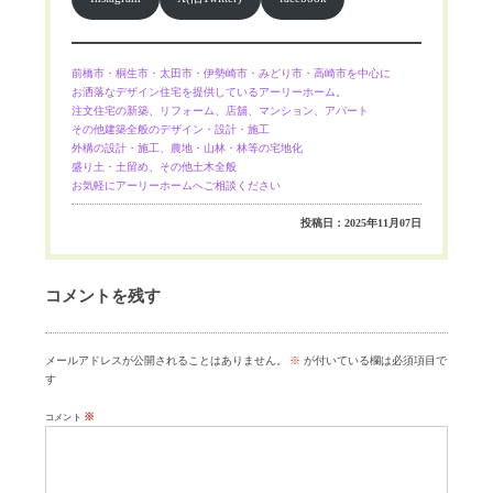
前橋市・桐生市・太田市・伊勢崎市・みどり市・高崎市を中心に
お洒落なデザイン住宅を提供しているアーリーホーム。
注文住宅の新築、リフォーム、店舖、マンション、アパート
その他建築全般のデザイン・設計・施工
外構の設計・施工、農地・山林・林等の宅地化
盛り土・土留め、その他土木全般
お気軽にアーリーホームへご相談ください
投稿日：2025年11月07日
コメントを残す
メールアドレスが公開されることはありません。
※
が付いている欄は必須項目で
す
※
コメント