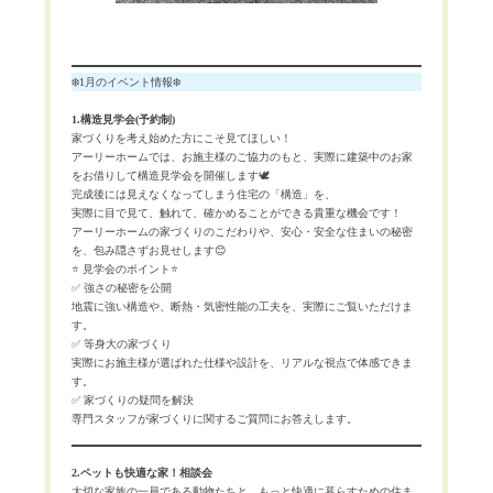
❄️1月のイベント情報❄️
1.構造見学会(予約制)
家づくりを考え始めた方にこそ見てほしい！
アーリーホームでは、お施主様のご協力のもと、実際に建築中のお家
をお借りして構造見学会を開催します🕊️
完成後には見えなくなってしまう住宅の「構造」を、
実際に目で見て、触れて、確かめることができる貴重な機会です！
アーリーホームの家づくりのこだわりや、安心・安全な住まいの秘密
を、包み隠さずお見せします😊
⭐️ 見学会のポイント⭐️
✅ 強さの秘密を公開
地震に強い構造や、断熱・気密性能の工夫を、実際にご覧いただけま
す。
✅ 等身大の家づくり
実際にお施主様が選ばれた仕様や設計を、リアルな視点で体感できま
す。
✅ 家づくりの疑問を解決
専門スタッフが家づくりに関するご質問にお答えします。
2.ペットも快適な家！相談会
大切な家族の一員である動物たちと、もっと快適に暮らすための住ま