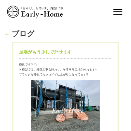
ブログ
足場がもう少しで外せます
奈良です(^-^)/
Ｋ様邸では、外壁工事も終わり、そろそろ足場が外れます✨
ブラックな外観でカッコイイ仕上がりになってます‼️