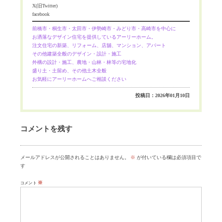
X(旧Twitter)
facebook
前橋市・桐生市・太田市・伊勢崎市・みどり市・高崎市を中心に
お洒落なデザイン住宅を提供しているアーリーホーム。
注文住宅の新築、リフォーム、店舖、マンション、アパート
その他建築全般のデザイン・設計・施工
外構の設計・施工、農地・山林・林等の宅地化
盛り土・土留め、その他土木全般
お気軽にアーリーホームへご相談ください
投稿日：2026年01月10日
コメントを残す
メールアドレスが公開されることはありません。
※
が付いている欄は必須項目で
す
※
コメント