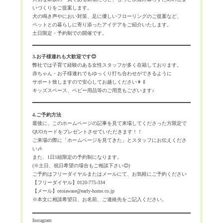
いづくりをご提案します。
犬の鳴き声やにおい対策、足に優しいフローリングのご提案など、
ペットとの暮らしに寄り添ったアイデアをご紹介いたします。
土日限定・予約制での開催です。
3.お子様連れも大歓迎です😊
弊社では子育て経験のある女性スタッフが多く在籍しております。
赤ちゃん・お子様連れでもゆっくり打ち合わせができるように
サポート致しますので安心してお越しください👩‍🍼
キッズスペース、ベビー用品等のご用意もございます♪
4.ご予約方法
最後に、このホームページの記事を見て来場してくださった方限定で
QUOカードをプレゼントさせていただきます！！
ご来場の際に「ホームページを見てきた」とスタッフにお伝えくださ
い🎶
また、1日1組限定の予約制になります。
(※土日、祝日希望の場合もご相談下さい😊)
ご予約はフリーダイヤルまたはメールにて、お気軽にご予約ください
【フリーダイヤル】0120-775-334
【メール】otoiawase@early-home.co.jp
※本文に相談希望日、お名前、ご連絡先をご記入ください。
Instagram