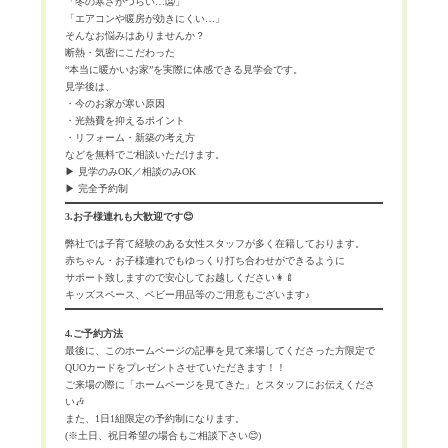
「冬の寒さがつらい…🥶」
「エアコンや暖房が効きにくい…」
そんなお悩みはありませんか？
断熱・気密にこだわった
“本当に暖かいお家”を実際に体感できる見学会です。
見学後は、
・今のお家が寒い原因
・光熱費を抑えるポイント
・リフォーム・新築の考え方
などを無料でご相談いただけます。
▶ 見学のみOK／相談のみOK
▶ 完全予約制
3.お子様連れも大歓迎です😊
弊社では子育て経験のある女性スタッフが多く在籍しております。
赤ちゃん・お子様連れでもゆっくり打ち合わせができるように
サポート致しますので安心してお越しください👩‍🍼
キッズスペース、ベビー用品等のご用意もございます♪
4.ご予約方法
最後に、このホームページの記事を見て来場してくださった方限定で
QUOカードをプレゼントさせていただきます！！
ご来場の際に「ホームページを見てきた」とスタッフにお伝えくださ
い🎶
また、1日1組限定の予約制になります。
(※土日、祝日希望の場合もご相談下さい😊)