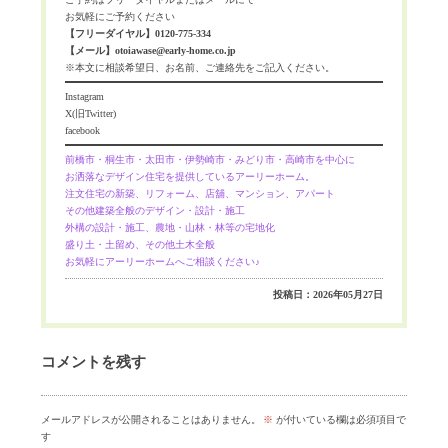
お気軽にご予約ください
【フリーダイヤル】0120-775-334
【メール】otoiawase@early-home.co.jp
※本文に相談希望日、お名前、ご連絡先をご記入ください。
Instagram
X(旧Twitter)
facebook
前橋市・桐生市・太田市・伊勢崎市・みどり市・高崎市を中心に
お洒落なデザイン住宅を提供しているアーリーホーム。
注文住宅の新築、リフォーム、店舖、マンション、アパート
その他建築全般のデザイン・設計・施工
外構の設計・施工、農地・山林・林等の宅地化
盛り土・土留め、その他土木全般
お気軽にアーリーホームへご相談ください♪
投稿日：2026年05月27日
コメントを残す
メールアドレスが公開されることはありません。
※
が付いている欄は必須項目で
す