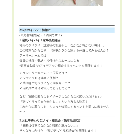
🌱6月のイベント情報
🌱
(※先着3組限定・予約制です！)
1.湿気バイバイ！家事楽動線🧺
梅雨のジメジメ、洗濯物の部屋干し、なかなか乾かない毎日…。
この時期だからこそ、「家事がラクな家」を体感してみませんか？
アーリーホームでは、
毎日の洗濯・収納・片付けがスムーズになる
“家事楽動線”のアイデアをご紹介するイベントを開催します！
✔ ランドリールームって実際どう？
✔ ファミクロは本当に便利？
✔ 共働きでもラクになる間取りって？
✔ 湿気やニオイ対策ってどうしてる？
など、実際の暮らしをイメージしながらご相談いただけます♪
「家づくりってまだ先かも…」という方も大歓迎！
これからの暮らしを、ちょっと快適にするヒントを探しに来ません
か？
2.
お仕事終わりにナイト相談会（先着2組限定）
「昼間は仕事でなかなか時間が取れない…」
そんな方に向けた、“夜の家づくり相談会”を開催します！