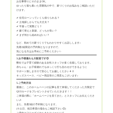
お仕事帰りにそのままOK。
ゆったり落ち着いた雰囲気の中で、家づくりのお悩みをご相談いただ
けます。
✔ 住宅ローンっていくら借りられる？
✔ 土地探しからでも大丈夫？
✔ 平屋って実際どう？
✔ 建て替えと新築、どっちが良い？
✔ まず何から始めればいい？
など、初めての家づくりでもわかりやすくお話しします♪
先着2組限定の予約制となりますので、
気になる方はお早めにご予約ください✨
3.お子様連れも大歓迎です😊
弊社では子育て経験のある女性スタッフが多く在籍しております。
赤ちゃん・お子様連れでもゆっくり打ち合わせができるように
サポート致しますので安心してお越しください👩‍🍼
キッズスペース、ベビー用品等のご用意もございます♪
5.ご予約方法
最後に、このホームページの記事を見て来場してくださった方限定で
QUOカードをプレゼントさせていただきます！！
ご来場の際に「ホームページを見てきた」とスタッフにお伝えくださ
い🎶
また、先着3組の予約制になります。
(※土日、祝日希望の場合もご相談下さい😊)
ご予約はフリーダイヤルまたはメールにて