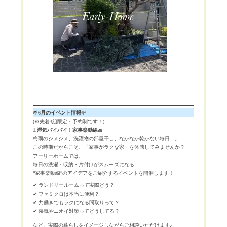
🌱6月のイベント情報
🌱
(※先着3組限定・予約制です！)
1.湿気バイバイ！家事楽動線🧺
梅雨のジメジメ、洗濯物の部屋干し、なかなか乾かない毎日…。
この時期だからこそ、「家事がラクな家」を体感してみませんか？
アーリーホームでは、
毎日の洗濯・収納・片付けがスムーズになる
“家事楽動線”のアイデアをご紹介するイベントを開催します！
✔ ランドリールームって実際どう？
✔ ファミクロは本当に便利？
✔ 共働きでもラクになる間取りって？
✔ 湿気やニオイ対策ってどうしてる？
など、実際の暮らしをイメージしながらご相談いただけます♪