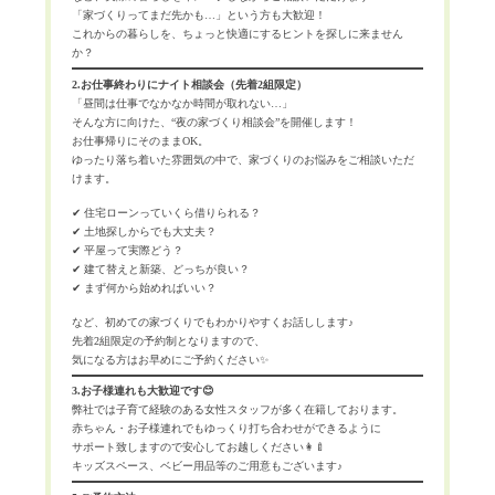
「家づくりってまだ先かも…」という方も大歓迎！
これからの暮らしを、ちょっと快適にするヒントを探しに来ません
か？
2.
お仕事終わりにナイト相談会（先着2組限定）
「昼間は仕事でなかなか時間が取れない…」
そんな方に向けた、“夜の家づくり相談会”を開催します！
お仕事帰りにそのままOK。
ゆったり落ち着いた雰囲気の中で、家づくりのお悩みをご相談いただ
けます。
✔ 住宅ローンっていくら借りられる？
✔ 土地探しからでも大丈夫？
✔ 平屋って実際どう？
✔ 建て替えと新築、どっちが良い？
✔ まず何から始めればいい？
など、初めての家づくりでもわかりやすくお話しします♪
先着2組限定の予約制となりますので、
気になる方はお早めにご予約ください✨
3.お子様連れも大歓迎です😊
弊社では子育て経験のある女性スタッフが多く在籍しております。
赤ちゃん・お子様連れでもゆっくり打ち合わせができるように
サポート致しますので安心してお越しください👩‍🍼
キッズスペース、ベビー用品等のご用意もございます♪