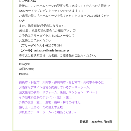
5.ご予約方法
最後に、このホームページの記事を見て来場してくださった方限定で
QUOカードをプレゼントさせていただきます！！
ご来場の際に「ホームページを見てきた」とスタッフにお伝えくださ
い🎶
また、先着3組の予約制になります。
(※土日、祝日希望の場合もご相談下さい😊)
ご予約はフリーダイヤルまたはメールにて
お気軽にご予約ください
【フリーダイヤル】0120-775-334
【メール】otoiawase@early-home.co.jp
※本文に相談希望日、お名前、ご連絡先をご記入ください。
Instagram
X(旧Twitter)
facebook
前橋市・桐生市・太田市・伊勢崎市・みどり市・高崎市を中心に
お洒落なデザイン住宅を提供しているアーリーホーム。
注文住宅の新築、リフォーム、店舖、マンション、アパート
その他建築全般のデザイン・設計・施工
外構の設計・施工、農地・山林・林等の宅地化
盛り土・土留め、その他土木全般
お気軽にアーリーホームへご相談ください♪
投稿日：2026年06月03日