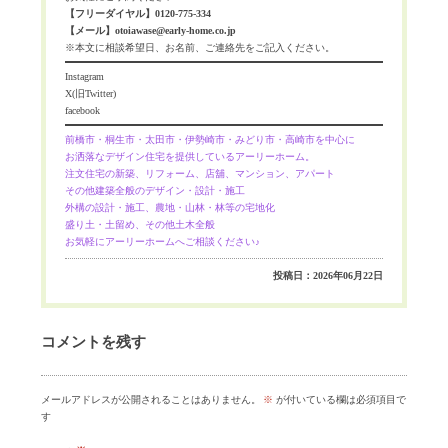
【フリーダイヤル】0120-775-334
【メール】otoiawase@early-home.co.jp
※本文に相談希望日、お名前、ご連絡先をご記入ください。
Instagram
X(旧Twitter)
facebook
前橋市・桐生市・太田市・伊勢崎市・みどり市・高崎市を中心に
お洒落なデザイン住宅を提供しているアーリーホーム。
注文住宅の新築、リフォーム、店舖、マンション、アパート
その他建築全般のデザイン・設計・施工
外構の設計・施工、農地・山林・林等の宅地化
盛り土・土留め、その他土木全般
お気軽にアーリーホームへご相談ください♪
投稿日：2026年06月22日
コメントを残す
メールアドレスが公開されることはありません。
※
が付いている欄は必須項目で
す