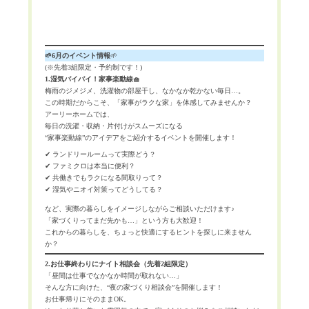
🌱6月のイベント情報
🌱
(※先着3組限定・予約制です！)
1.湿気バイバイ！家事楽動線🧺
梅雨のジメジメ、洗濯物の部屋干し、なかなか乾かない毎日…。
この時期だからこそ、「家事がラクな家」を体感してみませんか？
アーリーホームでは、
毎日の洗濯・収納・片付けがスムーズになる
“家事楽動線”のアイデアをご紹介するイベントを開催します！
✔ ランドリールームって実際どう？
✔ ファミクロは本当に便利？
✔ 共働きでもラクになる間取りって？
✔ 湿気やニオイ対策ってどうしてる？
など、実際の暮らしをイメージしながらご相談いただけます♪
「家づくりってまだ先かも…」という方も大歓迎！
これからの暮らしを、ちょっと快適にするヒントを探しに来ません
か？
2.
お仕事終わりにナイト相談会（先着2組限定）
「昼間は仕事でなかなか時間が取れない…」
そんな方に向けた、“夜の家づくり相談会”を開催します！
お仕事帰りにそのままOK。