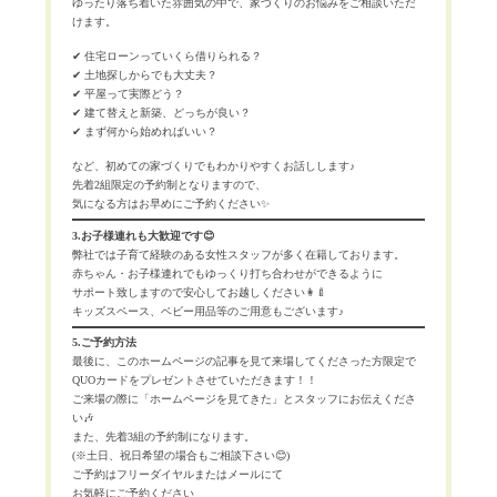
ゆったり落ち着いた雰囲気の中で、家づくりのお悩みをご相談いただ
けます。
✔ 住宅ローンっていくら借りられる？
✔ 土地探しからでも大丈夫？
✔ 平屋って実際どう？
✔ 建て替えと新築、どっちが良い？
✔ まず何から始めればいい？
など、初めての家づくりでもわかりやすくお話しします♪
先着2組限定の予約制となりますので、
気になる方はお早めにご予約ください✨
3.お子様連れも大歓迎です😊
弊社では子育て経験のある女性スタッフが多く在籍しております。
赤ちゃん・お子様連れでもゆっくり打ち合わせができるように
サポート致しますので安心してお越しください👩‍🍼
キッズスペース、ベビー用品等のご用意もございます♪
5.ご予約方法
最後に、このホームページの記事を見て来場してくださった方限定で
QUOカードをプレゼントさせていただきます！！
ご来場の際に「ホームページを見てきた」とスタッフにお伝えくださ
い🎶
また、先着3組の予約制になります。
(※土日、祝日希望の場合もご相談下さい😊)
ご予約はフリーダイヤルまたはメールにて
お気軽にご予約ください